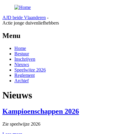
Overslaan en naar de inhoud gaan
AJD beide Vlaanderen
-
Actie jonge duivenliefhebbers
Menu
Home
Bestuur
Inschrijven
Nieuws
Speelwijze 2026
Reglement
Archief
Nieuws
Kampioenschappen 2026
Zie speelwijze 2026